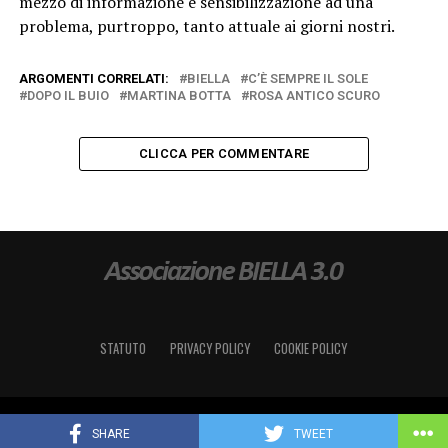
mezzo di informazione e sensibilizzazione ad una
problema, purtroppo, tanto attuale ai giorni nostri.
ARGOMENTI CORRELATI:
BIELLA
C’È SEMPRE IL SOLE
DOPO IL BUIO
MARTINA BOTTA
ROSA ANTICO SCURO
CLICCA PER COMMENTARE
STATUTO
PRIVACY POLICY
COOKIE POLICY
Copyright © Associazione "BIELLA 3.0" - C.F. & P.IVA: 02654540026
SHARE
TWEET