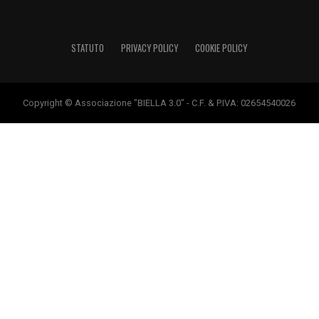
STATUTO
PRIVACY POLICY
COOKIE POLICY
Copyright © Associazione "BIELLA 3.0" - C.F. & P.IVA: 02654540026